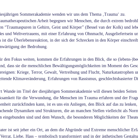
diesjährigen Sommerakademie wenden wir uns dem Thema ‚Trauma‘ zu.
traumatherapeutischen Arbeit begegnen wir Menschen, die durch extrem bedrohl
gen “Traumaspuren in Gehirn, Geist und Körper” (Bessel van der Kolk) und leben
des und Weltvertrauens, mit einer Erfahrung von Ohnmacht, Ausgeliefertsein un
 ist die Überlebensreaktion, in der sich der Schrecken in den Körper einschreibt
nwärtigung der Bedrohung.
r den Fokus weiten, kommen die Erfahrungen in den Blick, die so (lebens-)bedr
ind, dass sie die menschlichen Bewältigungsmöglichkeiten im Moment des Ges
h ereignen: Kriege, Terror, Gewalt, Vertreibung und Flucht, Naturkatastrophen 
reitende Klimaveränderung, Erfahrungen von Rassismus, geschlechtsbasierter Di
t Wunde im Titel der diesjährigen Sommerakademie will diesen beiden Seite
samkeit für die Verwundung, die Menschen im Trauma erfahren und der Frage
nheit zurückfinden kann, ist es uns ein Anliegen, den Blick auf das zu lenken,
chende Dynamiken und Strukturen, die an manchen Stellen vielleicht als Norma
in eingebunden sind und dem Wunsch, die besonderen Möglichkeiten der Theater
ater ist seit jeher ein Ort, an dem die Abgründe und Extreme menschlicher Er
Verrat, Liebe, Hass – symbolisch transformiert und in der ästhetischen Gestaltu