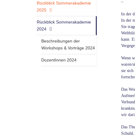
–
Rückblick Sommerakademie
2025
In der 
In der 
Rückblick Sommerakademie
Sie tra
2024
Weltbil
kann. Es
Beschreibungen der
Vergege
Workshops & Vorträge 2024
Wenn wi
DozentInnen 2024
waren/s
sie sic
fortsch
Das Wor
Aufmerk
Verbunde
krankma
wir dar
Das The
Schuld, 