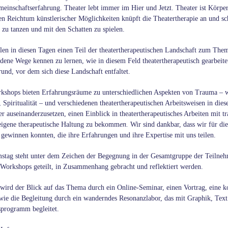
einschaftserfahrung. Theater lebt immer im Hier und Jetzt. Theater ist Körper,
en Reichtum künstlerischer Möglichkeiten knüpft die Theatertherapie an und sc
zu tanzen und mit den Schatten zu spielen.
len in diesen Tagen einen Teil der theatertherapeutischen Landschaft zum Th
edene Wege kennen zu lernen, wie in diesem Feld theatertherapeutisch gearbeit
und, vor dem sich diese Landschaft entfaltet.
kshops bieten Erfahrungsräume zu unterschiedlichen Aspekten von Trauma – wie
 Spiritualität – und verschiedenen theatertherapeutischen Arbeitsweisen in di
ver auseinanderzusetzen, einen Einblick in theatertherapeutisches Arbeiten mit
 eigene therapeutische Haltung zu bekomm
en.
Wir sind dankbar, dass wir für d
gewinnen konnten, die ihre Erfahrungen und ihre Expertise mit uns teilen.
stag steht unter dem Zeichen der Begegnung in der Gesamtgruppe der Teilneh
 Workshops geteilt, in Zusammenhang gebracht und reflektiert werden.
t wird der Blick auf das Thema durch ein Online-Seminar, einen Vortrag, eine k
wie die Begleitung durch ein wanderndes Resonanzlabor, das mit Graphik, Te
programm begleitet.