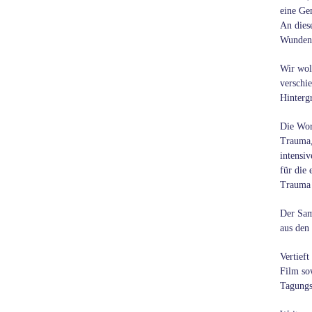
eine Gem
An dies
Wunden 
Wir wol
verschi
Hintergr
Die Wor
Trauma,
intensi
für die
Trauma 
Der Sam
aus den
Vertief
Film so
Tagungs